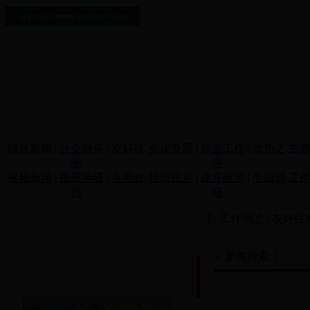
综合新闻
|
社会服务
|
友好往
会议专题
|
提案工作
|
政协之
主
来
声
视频新闻
|
视察调研
|
各地政
社情民意
|
建言献策
|
专题调
工
协
研
工作动态
|
友好往
新闻搜索: