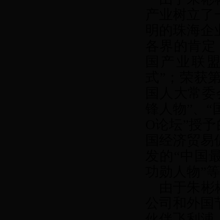
产业树立了
明的珠海企
各界的肯定
国产业联盟
式”；荣获
国人大常委
锋人物”、“
O
论坛”授予
国经济贸易
发的“中国
功勋人物”
由于朱彬彬
公司和外国
伙伴飞利浦