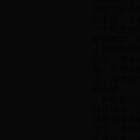
还处在起步
的案例；亲
一个陌生的
此而放弃，
人爱好统统
间里，朱彬
标。即便如
上，始终保
断突破。
朱彬彬自珠
待在珠海，
排事业发展
之下，理想
企事业单位