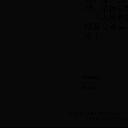
想、坚持与
《
人民政
以及公益善
臻！
【
相关新闻
】
新闻标题
版权所有：政协珠海市委员会办公室 Tel:86(07
技术支持:
北京拓尔思信息技