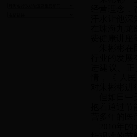
经营理念，
汗水让他深
在珠海九龙
费健康讲座
朱彬彬在
行业的发展
进建议。正
情，《
人民
对朱彬彬进
但如日中天
抱着通过节
营多年的医
2010
年的
折艰难的节