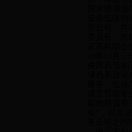
国家级课题
安徽低碳功
资公司，共
委员长、民
家高耗能企
10
年
10
月，
央陈昌智副
绿色新政论
服务、低碳
成立节能专
能效联盟在
会”，以促
务公司之间
由于朱彬彬