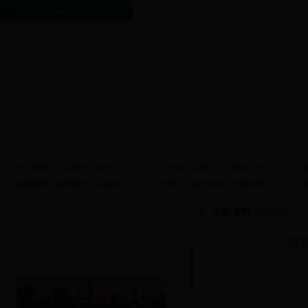
综合新闻
|
社会服务
|
友好往来
会议专题
|
提案工作
|
政协之声
主
视频新闻
|
视察调研
|
各地政协
社情民意
|
建言献策
|
专题调研
工
文献资料
|
委员风采
站