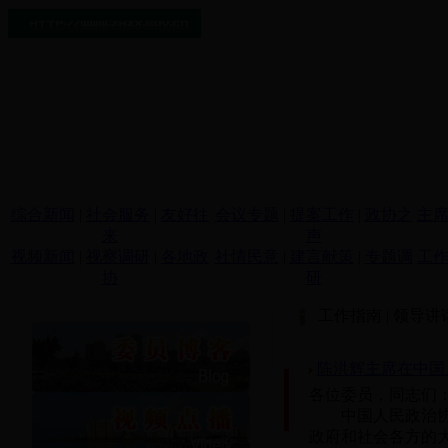
综合新闻
|
社会服务
|
友好往
会议专题
|
提案工作
|
政协之
主
来
声
视频新闻
|
视察调研
|
各地政
社情民意
|
建言献策
|
专题调
工
协
研
工作指南
|
领导讲
陈洪辉主席在中国
各位委员，同志们
中国人民政治协商
政府和社会各方的